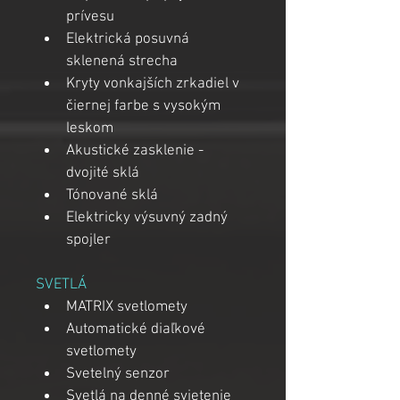
prívesu
Elektrická posuvná 
sklenená strecha
Kryty vonkajších zrkadiel v 
čiernej farbe s vysokým 
leskom
Akustické zasklenie - 
dvojité sklá
Tónované sklá 
Elektricky výsuvný zadný 
spojler
SVETLÁ
MATRIX svetlomety
Automatické diaľkové 
svetlomety
Svetelný senzor
Svetlá na denné svietenie