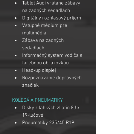
Tablet Audi vrátane zábavy 
na zadných sedadlách
Digitálny rozhlasový príjem
Vstupné médium pre 
multimédiá
Zábava na zadných 
sedadlách
Informačný systém vodiča s 
farebnou obrazovkou
Head-up displej
Rozpoznávanie dopravných 
značiek
KOLESÁ A PNEUMATIKY
Disky z ľahkých zliatin 8J x 
19-lúčové
Pneumatiky 235/45 R19