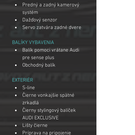
Predný a zadný kamerový 
systém
Dažďový senzor
Servo zatvára zadné dvere
BALÍKY VYBAVENIA
Balík pomoci vrátane Audi 
pre sense plus
Obchodný balík
EXTERIÉR
S-line
Čierne vonkajšie spätné 
zrkadlá
Čierny stylingový balíček 
AUDI EXCLUSIVE
Lišty čierne
Príprava na pripojenie 