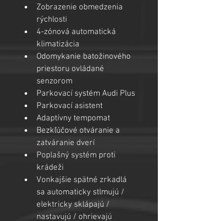
Zobrazenie obmedzenia 
rýchlosti
4-zónová automatická 
klimatizácia
Odomykanie batožinového 
priestoru ovládané 
senzorom
Parkovací systém Audi Plus
Parkovací asistent
Adaptívny tempomat
Bezkľúčové otváranie a 
zatváranie dverí
Poplašný systém proti 
krádeži
Vonkajšie spätné zrkadlá 
sa automaticky stlmujú / 
elektricky sklápajú / 
nastavujú / ohrievajú