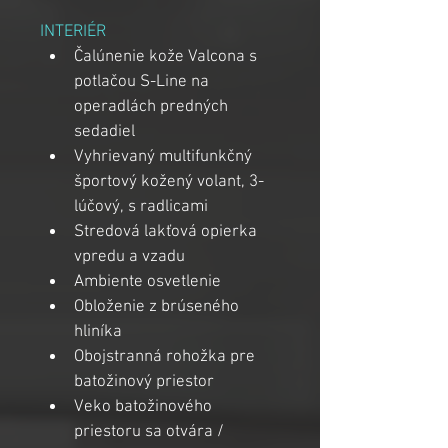
INTERIÉR
Čalúnenie kože Valcona s 
potlačou S-Line na 
operadlách predných 
sedadiel
Vyhrievaný multifunkčný 
športový kožený volant, 3-
lúčový, s radlicami
Stredová lakťová opierka 
vpredu a vzadu
Ambiente osvetlenie
Obloženie z brúseného 
hliníka
Obojstranná rohožka pre 
batožinový priestor
Veko batožinového 
priestoru sa otvára / 