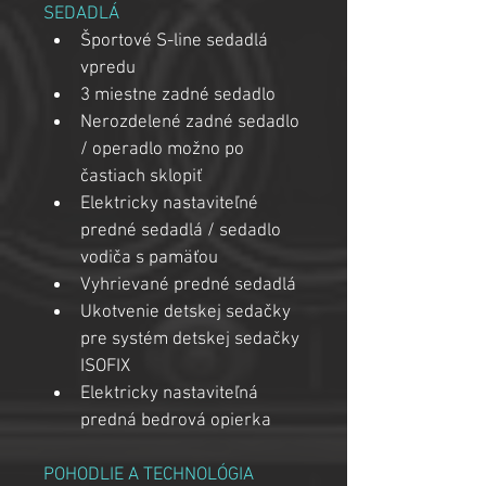
SEDADLÁ
Športové S-line sedadlá 
vpredu
3 miestne zadné sedadlo
Nerozdelené zadné sedadlo 
/ operadlo možno po 
častiach sklopiť
Elektricky nastaviteľné 
predné sedadlá / sedadlo 
vodiča s pamäťou
Vyhrievané predné sedadlá
Ukotvenie detskej sedačky 
pre systém detskej sedačky 
ISOFIX
Elektricky nastaviteľná 
predná bedrová opierka
POHODLIE A TECHNOLÓGIA