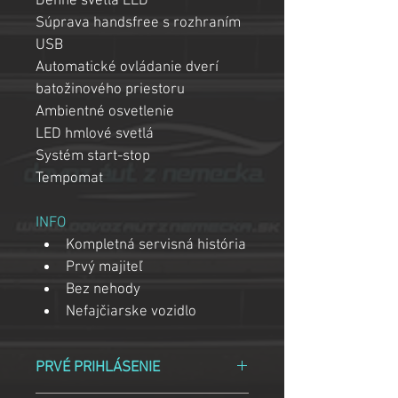
Denné svetlá LED
Súprava handsfree s rozhraním 
USB
Automatické ovládanie dverí 
batožinového priestoru
Ambientné osvetlenie
LED hmlové svetlá
Systém start-stop
Tempomat
INFO
Kompletná servisná história
Prvý majiteľ
Bez nehody
Nefajčiarske vozidlo
PRVÉ PRIHLÁSENIE