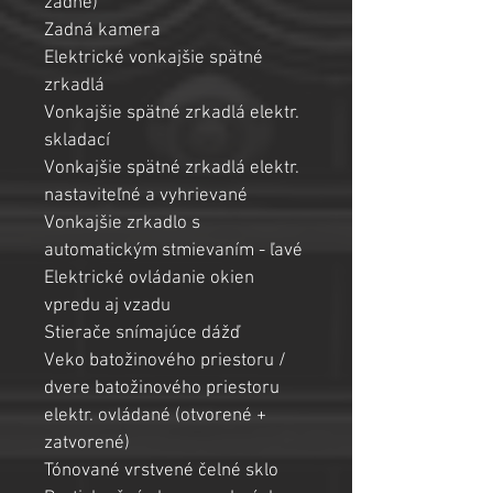
zadné)
Zadná kamera
Elektrické vonkajšie spätné 
zrkadlá
Vonkajšie spätné zrkadlá elektr. 
skladací
Vonkajšie spätné zrkadlá elektr. 
nastaviteľné a vyhrievané
Vonkajšie zrkadlo s 
automatickým stmievaním - ľavé
Elektrické ovládanie okien 
vpredu aj vzadu
Stierače snímajúce dážď
Veko batožinového priestoru / 
dvere batožinového priestoru 
elektr. ovládané (otvorené + 
zatvorené)
Tónované vrstvené čelné sklo