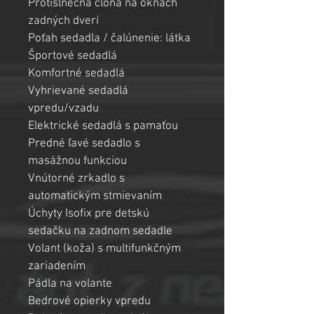
Protislnečná clona na oknách 
zadných dverí
Poťah sedadla / čalúnenie: látka
Športové sedadlá 
Komfortné sedadlá
Vyhrievané sedadlá 
vpredu/vzadu
Elektrické sedadlá s pamaťou
Predné ľavé sedadlo s 
masážnou funkciou
Vnútorné zrkadlo s 
automatickým stmievaním
Úchyty Isofix pre detskú 
sedačku na zadnom sedadle
Volant (koža) s multifunkčným 
zariadením 
Pádla na volante
Bedrové opierky vpredu