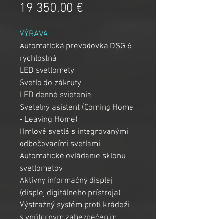
Price
19 350,00 €
VÝBAVA
Automatická prevodovka DSG 6-
rýchlostná
LED svetlomety
Svetlo do zákruty
LED denné svietenie
Svetelný asistent (Coming Home 
- Leaving Home)
Hmlové svetlá s integrovanými 
odbočovacími svetlami
Automatické ovládanie sklonu 
svetlometov
Aktívny informačný displej 
(displej digitálneho prístroja)
Výstražný systém proti krádeži 
s vnútorným zabezpečením