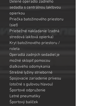
Delené operadlo zadného 
sedadla s centrálnou lakťovou 
opierkou
Priečka batožinového priestoru 
(sieť)
Priebežné nakladanie (zadná 
stredová lakťová opierka)
Kryt batožinového priestoru / 
roleta
Operadlá zadných sedadiel je 
možné sklopiť pomocou 
diaľkového odomykania
Strešné lyžiny strieborné
Spojovacie zariadenie prívesu 
(otočné s guľovou hlavou)
Športové odpruženie
Letné pneumatiky
Športový balíček