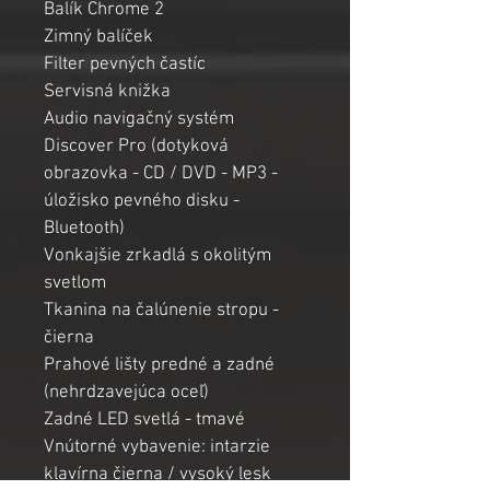
Balík Chrome 2
Zimný balíček
Filter pevných častíc
Servisná knižka
Audio navigačný systém 
Discover Pro (dotyková 
obrazovka - CD / DVD - MP3 - 
úložisko pevného disku - 
Bluetooth)
Vonkajšie zrkadlá s okolitým 
svetlom
Tkanina na čalúnenie stropu - 
čierna
Prahové lišty predné a zadné 
(nehrdzavejúca oceľ)
Zadné LED svetlá - tmavé
Vnútorné vybavenie: intarzie 
klavírna čierna / vysoký lesk 