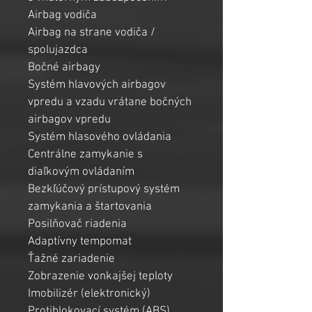
Airbag vodiča
Airbag na strane vodiča / 
spolujazdca
Bočné airbagy
Systém hlavových airbagov 
vpredu a vzadu vrátane bočných 
airbagov vpredu
Systém hlasového ovládania
Centrálne zamykanie s 
diaľkovým ovládaním
Bezkľúčový prístupový systém 
zamykania a štartovania
Posilňovač riadenia
Adaptívny tempomat
Ťažné zariadenie
Zobrazenie vonkajšej teploty
Imobilizér (elektronický)
Protiblokovací systém (ABS)