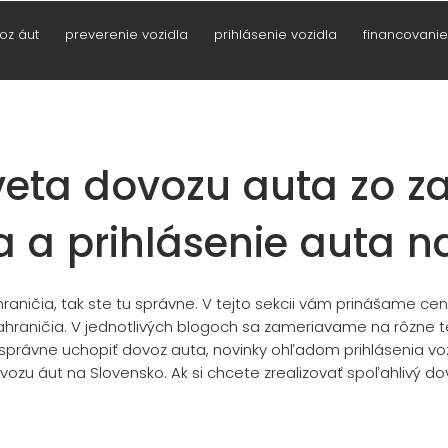
oz áut
preverenie vozidla
prihlásenie vozidla
financovanie
veta dovozu auta zo za
a a prihlásenie auta n
raničia, tak ste tu správne. V tejto sekcii vám prinášame c
zahraničia. V jednotlivých blogoch sa zame
riav
ame na
rôzne t
o správne uchopiť dovoz auta, novinky ohľa
do
m prihl
ásenia vo
zu áut na Slovensko. Ak si chcete zrealizovať spoľahlivý d