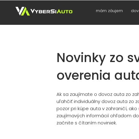
mám záujem
dov
Novinky zo s
overenia aut
Ak
sa zaujímate o dovoz auta zo zah
uľahčiť individuálny dovoz auta zo 
pozor pri kúpe auta v zahraničí, ak
zaujímavých informácií ohľadom dovo
začnite s čítaním noviniek.