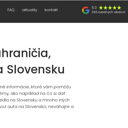
5.0
FAQ
aktuality
kontakt
396 overených recenzií
hraničia,
a Slovensku
enné informácie, ktoré vám pomôžu
émy, ako napríklad na čo si dať
zidla na Slovensku a mnoho iných
ovoz auta
na Slovensko, neváhajte a