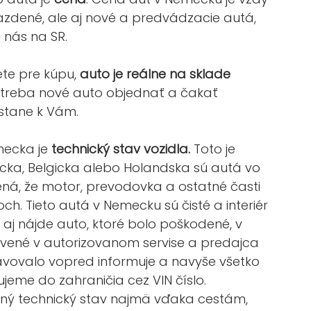
 jazdené, ale aj nové a predvádzacie autá, 
 nás na SR. 
te pre kúpu, 
auto je reálne na sklade 
 treba nové auto objednať a čakať 
stane k Vám.
ecka je 
technický stav vozidla.
 Toto je 
ecka, Belgicka alebo Holandska sú autá vo 
á, že motor, prevodovka a ostatné časti 
ch. Tieto autá v Nemecku sú čisté a interiér 
 aj nájde auto, ktoré bolo poškodené, v 
vené v autorizovanom servise a predajca 
avovalo vopred informuje a navyše všetko 
jeme do zahraničia cez VIN číslo.
ý technický stav najmä vďaka cestám, 