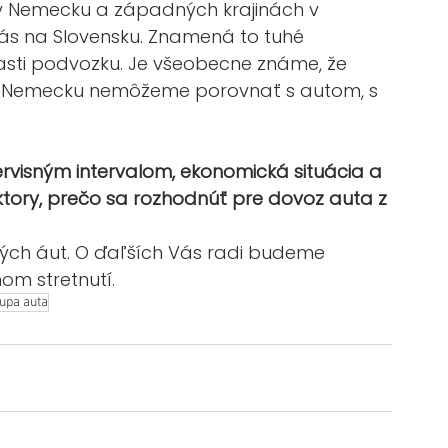
ú v Nemecku a západných krajinách v 
s na Slovensku. Znamená to tuhé 
časti podvozku. Je všeobecne známe, že 
v Nemecku nemôžeme porovnať s autom, s 
servisným intervalom, ekonomická situácia a 
aktory, prečo sa rozhodnúť pre dovoz auta z 
ných áut. O ďaľších Vás radi budeme 
om stretnutí. 
upa auta