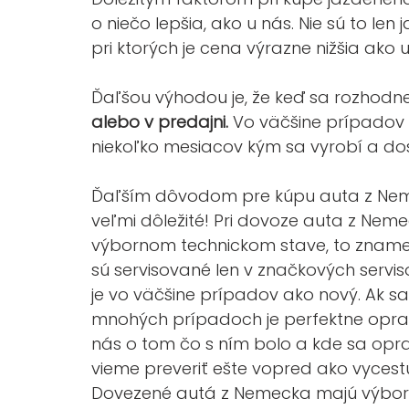
o niečo lepšia, ako u nás. Nie sú to len
pri ktorých je cena výrazne nižšia ako u
Ďaľšou výhodou je, že keď sa rozhodne
alebo v predajni.
 Vo väčšine prípadov
niekoľko mesiacov kým sa vyrobí a do
Ďaľším dôvodom pre kúpu auta z Nem
veľmi dôležité! Pri dovoze auta z Nem
výbornom technickom stave, to znamen
sú servisované len v značkových serviso
je vo väčšine prípadov ako nový. Ak sa
mnohých prípadoch je perfektne opra
nás o tom čo s ním bolo a kde sa opr
vieme preveriť ešte vopred ako vycestu
Dovezené autá z Nemecka majú výborn