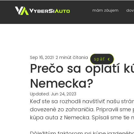
mám záujem
dov
Sep 16, 2021
2 minút čítania
späť
Prečo sa oplatí 
Nemecka?
Updated:
Jun 24, 2023
Keď ste sa rozhodli navštíviť našu s
dovezené zo zahraničia. Pripravili sme
kúpa auta z Nemecka. Spísali sme tie n
Dôležitým faktorom pri kúpe jazdeného