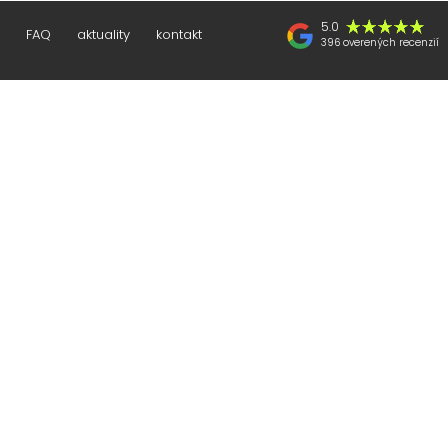
5.0
FAQ
aktuality
kontakt
396 overených recenzií