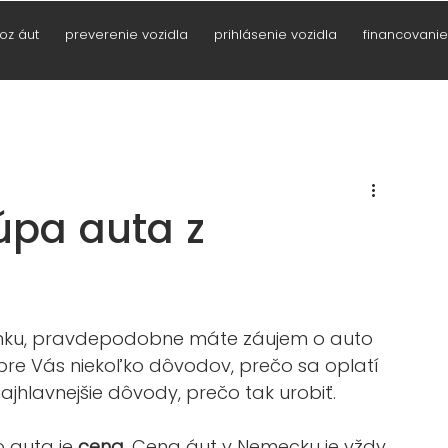
oz áut
preverenie vozidla
prihlásenie vozidla
financovanie
kúpa auta z
tránku, pravdepodobne máte záujem o auto 
 pre Vás niekoľko dôvodov, prečo sa oplatí 
ajhlavnejšie dôvody, prečo tak urobiť. 
 auta je 
cena
. Cena áut v Nemecku je vždy 