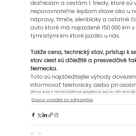
diaľniciam a cestám 1. triedy, ktoré s
neporovnateľne lepšom stave ako u ná
nápravy, tlmiče, silenbloky a ostatné 
auto ktoré má najazdené 150 000 km 
tými istými km ktoré jazdilo u nás. 
Takže cena, technický stav, prístup k 
stav ciest sú dôležité a presvedčivé f
Nemecka.
Toto sú najdôležitejšie výhody doveze
informovať telefonicky alebo pri osobn
dovoz auta z nemecka
dovoz auta
dovoz aut zo zahranicia
k
Dovoz vozidiel zo zahraničia