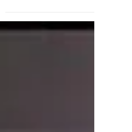
Ak plánujete kúpu vozidla v Nemecku, je
dobré vyhľadať si niekoľko inzertných
portálov, kde je možné s veľkou
pravdepodobnosťou nájsť...