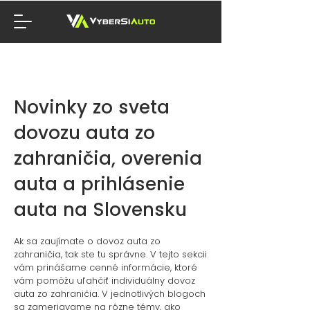
Novinky zo sveta
dovozu auta zo
zahraničia, overenia
auta a prihlásenie
auta na Slovensku
Ak
sa zaujímate o dovoz auta zo
zahraničia, tak ste tu správne. V tejto sekcii
vám prinášame cenné informácie, ktoré
vám pomôžu uľahčiť individuálny dovoz
auta zo zahraničia. V jednotlivých blogoch
sa zame
riav
ame na
rôzne témy, ako